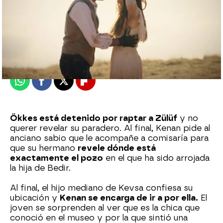
Nova
Publicado:
25 de octubre de 2023, 21:33
Whatsapp
Facebook
X
Flipboard
Ökkes está detenido por raptar a Zülüf
y no
querer revelar su paradero. Al final, Kenan pide al
anciano sabio que le acompañe a comisaría para
que su hermano
revele dónde está
exactamente el pozo
en el que ha sido arrojada
la hija de Bedir.
Al final, el hijo mediano de Kevsa confiesa su
ubicación y
Kenan se encarga de ir a por ella.
El
joven se sorprenden al ver que es la chica que
conoció en el museo y por la que sintió una