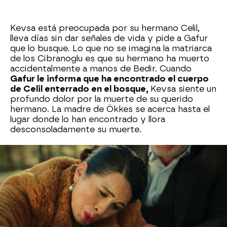
Kevsa está preocupada por su hermano Celil,
lleva días sin dar señales de vida y pide a Gafur
que lo busque. Lo que no se imagina la matriarca
de los Cibranoglu es que su hermano ha muerto
accidentalmente a manos de Bedir. Cuando
Gafur le informa que ha encontrado el cuerpo
de Celil enterrado en el bosque,
Kevsa siente un
profundo dolor por la muerte de su querido
hermano. La madre de Ökkes se acerca hasta el
lugar donde lo han encontrado y llora
desconsoladamente su muerte.
Junto a la tumba de Celil aparece una pulsera que
pertenece a Bedir y Gafur así se lo hace saber a
Kevsa.
La madre de Nefise, inmediatamente,
acude a casa del padre de Zülüf para pedirle
explicaciones.
Bedir la confiesa que,
efectivamente, él fue el causante de su muerte,
pero le asegura que su intención no fue acabar