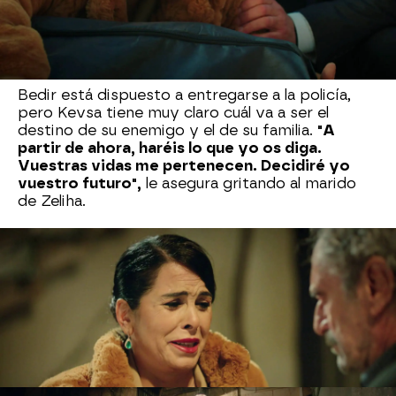
con su vida. Le explica que Celil secuestró a Emel
y que, al ir a liberarla, se produjo un forcejeo para
desarmarle y el arma se disparó
accidentalmente.
Bedir está dispuesto a entregarse a la policía,
pero Kevsa tiene muy claro cuál va a ser el
destino de su enemigo y el de su familia.
"A
partir de ahora, haréis lo que yo os diga.
Vuestras vidas me pertenecen. Decidiré yo
vuestro futuro",
le asegura gritando al marido
de Zeliha.
No conforme con hablar con Bedir, también,
tiene unas palabras con Zülüf. Le revela que su
padre asesinó a Celil, pero
la mujer de Kenan
está convencida de la inocencia de su
progenitor.
Kevsa, rota por su dolor, lanza una
seria amenaza a la joven: O te divorcias de Kenan
o tu padre no volverá a salir de la cárcel.