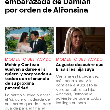
embarazada de Damián
por orden de Alfonsina
MOMENTO DESTACADO
MOMENTO DESTACADO
Mahir y Canfeza
Augusto descubre que
vuelven a darse el 'sí,
Elisa sí es hija suya
quiero' y sorprenden a
Carmina está cada vez
todos con el anuncio
más acorralada y le
de su próxima
confiesa a Augusto la
paternidad
verdad sobre su hija.
Además, Ramona le
La pareja vuelve a darse
advierte de que a todos
el 'sí, quiero' rodeada de
les llega su hora.
sus seres queridos, pero
guarda para el final el