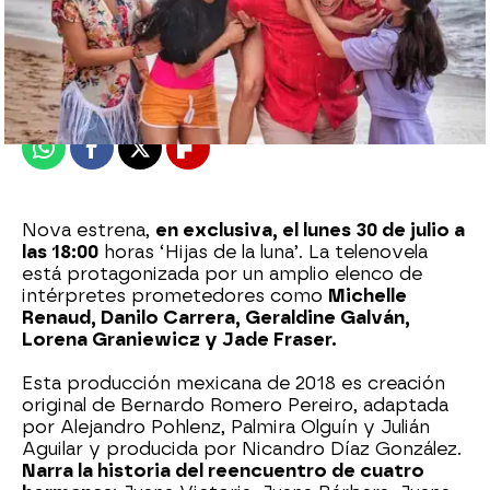
Nova
Madrid
Publicado:
13 de julio de 2018, 17:56
Whatsapp
Facebook
X
Flipboard
Nova estrena,
en exclusiva, el lunes 30 de julio a
las 18:00
horas ‘Hijas de la luna’. La telenovela
está protagonizada por un amplio elenco de
intérpretes prometedores como
Michelle
Renaud, Danilo Carrera, Geraldine Galván,
Lorena Graniewicz y Jade Fraser.
Esta producción mexicana de 2018 es creación
original de Bernardo Romero Pereiro, adaptada
por Alejandro Pohlenz, Palmira Olguín y Julián
Aguilar y producida por Nicandro Díaz González.
Narra la historia del reencuentro de cuatro