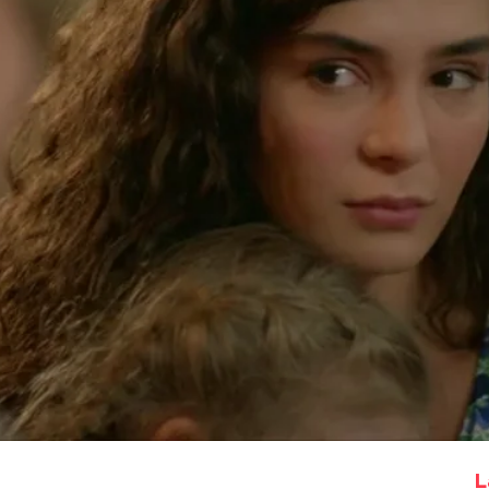
Whatsapp
Facebook
X
Flipboa
aración,
Reyyan ha aparecido herida e
 a dónde se la han llevado, pero lo
acer tras regresar es ver a su familia.
eseando volver a abrazar a su hija,
de con ellos
.
L