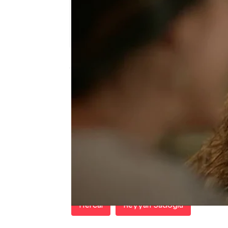
Nova
Madrid
Publicado:
24 de mayo de 2020, 23:18
Tras su misteriosa desp
inconsciente
. Desconoce
primero que ha querido h
Hazar y su Zehra están d
pero
quieren que se que
Hercai
Reyyan Sadoglu