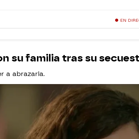
EN DIR
n su familia tras su secues
r a abrazarla.