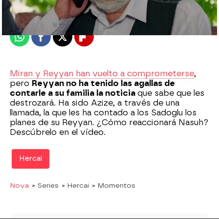
Publicado:
05 de abril de 2020, 23:18
Whatsapp
Facebook
X
Flipboard
Miran y Reyyan han vuelto a comprometerse
,
pero
Reyyan no ha tenido las agallas de
contarle a su familia la noticia
que sabe que les
destrozará. Ha sido Azize, a través de una
llamada, la que les ha contado a los Sadoglu los
planes de su Reyyan. ¿Cómo reaccionará Nasuh?
Descúbrelo en el vídeo.
Hercai
Nova
» Series
» Hercai
» Momentos