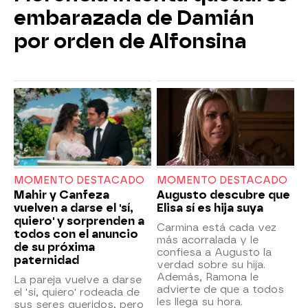
embarazada de Damián
por orden de Alfonsina
MOMENTO DESTACADO
MOMENTO DESTACADO
Mahir y Canfeza
Augusto descubre que
vuelven a darse el 'sí,
Elisa sí es hija suya
quiero' y sorprenden a
Carmina está cada vez
todos con el anuncio
más acorralada y le
de su próxima
confiesa a Augusto la
paternidad
verdad sobre su hija.
Además, Ramona le
La pareja vuelve a darse
advierte de que a todos
el 'sí, quiero' rodeada de
les llega su hora.
sus seres queridos, pero