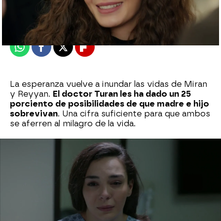
Madrid
Publicado:
19 de diciembre de 2021, 06:05
Whatsapp
Facebook
X
Flipboard
La esperanza vuelve a inundar las vidas de Miran
y Reyyan.
El doctor Turan les ha dado un 25
porciento de posibilidades de que madre e hijo
sobrevivan
. Una cifra suficiente para que ambos
se aferren al milagro de la vida.
Ahora que
Reyyan ha decidido no abortar
, la
pareja comenzará un tratamiento para
lograr
salvar a Umut y a Reyyan
.
Por ello,
van a volar hasta Estambul
para lograr
volver sanos y salvos.
"Sueño con el día que
volvamos los tres"
, ha deseado Miran.