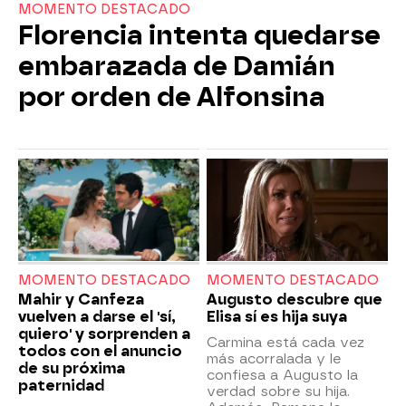
MOMENTO DESTACADO
Florencia intenta quedarse
embarazada de Damián
por orden de Alfonsina
MOMENTO DESTACADO
MOMENTO DESTACADO
Mahir y Canfeza
Augusto descubre que
vuelven a darse el 'sí,
Elisa sí es hija suya
quiero' y sorprenden a
Carmina está cada vez
todos con el anuncio
más acorralada y le
de su próxima
confiesa a Augusto la
paternidad
verdad sobre su hija.