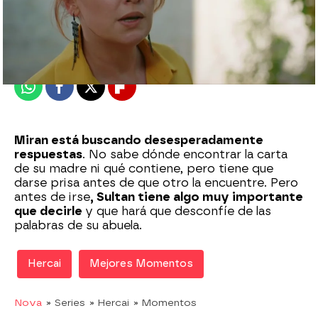
Nova
Madrid
Publicado:
13 de septiembre de 2020, 23:07
Whatsapp
Facebook
X
Flipboard
Miran está buscando desesperadamente
respuestas
. No sabe dónde encontrar la carta
de su madre ni qué contiene, pero tiene que
darse prisa antes de que otro la encuentre. Pero
antes de irse
, Sultan tiene algo muy importante
que decirle
y que hará que desconfíe de las
palabras de su abuela.
Hercai
Mejores Momentos
Nova
» Series
» Hercai
» Momentos