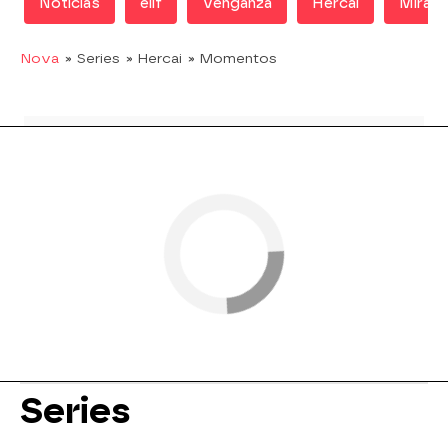
Noticias
elif
Venganza
Hercai
Miran 
Nova
» Series
» Hercai
» Momentos
Series