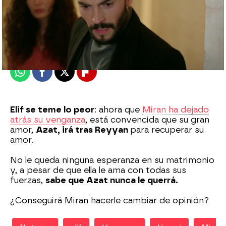
Nova
Madrid
Publicado:
23 de enero de 2021, 23:02
Whatsapp
Facebook
X
Flipboard
Elif se teme lo peor
: ahora que
Miran ha dejado
atrás su venganza
, está convencida que su gran
amor,
Azat, irá tras Reyyan
para recuperar su
amor.
No le queda ninguna esperanza en su matrimonio
y, a pesar de que ella le ama con todas sus
fuerzas,
sabe que Azat nunca le querrá.
¿Conseguirá Miran hacerle cambiar de opinión?