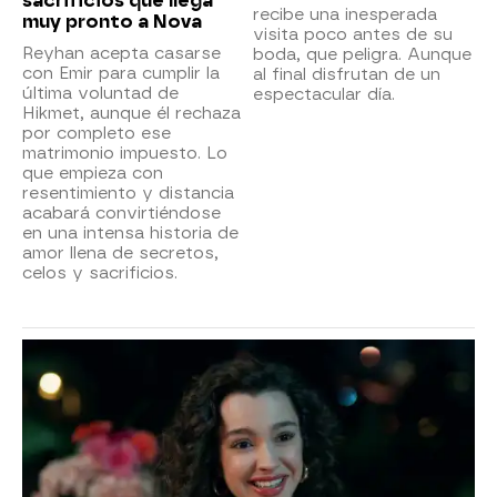
sacrificios que llega
recibe una inesperada
muy pronto a Nova
visita poco antes de su
Reyhan acepta casarse
boda, que peligra. Aunque
con Emir para cumplir la
al final disfrutan de un
última voluntad de
espectacular día.
Hikmet, aunque él rechaza
por completo ese
matrimonio impuesto. Lo
que empieza con
resentimiento y distancia
acabará convirtiéndose
en una intensa historia de
amor llena de secretos,
celos y sacrificios.