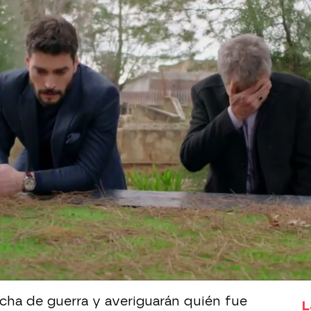
Whatsapp
Facebook
X
Flipboa
03
do en su dolor para llorar a Dilsah
.
 tumba de la madre de Miran tras
olada por Hazar
, como Azize había
o no te hice daño"
, le ha dicho Hazar a
acha de guerra y averiguarán quién fue
L