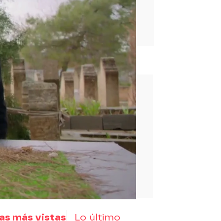
rd
as más vistas
Lo último