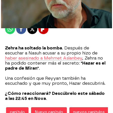
Nova
Madrid
Publicado:
23 de marzo de 2021, 21:50
Whatsapp
Facebook
X
Flipboard
Zehra ha soltado la bomba
. Después de
escuchar a Nasuh acusar a su propio hizo de
haber asesinado a Mehmet Aslanbey
, Zehra no
ha podido contener más el secreto:
"Hazar es el
padre de Miran"
.
Una confesión que Reyyan también ha
escuchado y que muy pronto, Hazar descubrirá.
¿Cómo reaccionará? Descúbrelo este sábado
a las 22:45 en Nova
.
capítulo
Nuevo capítulo
nuevos capitulos