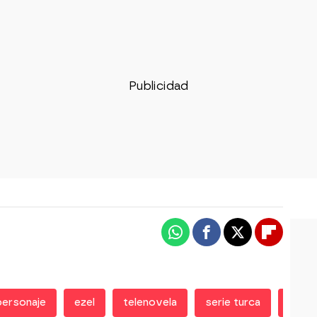
Whatsapp
Facebook
X
Flipboa
personaje
ezel
telenovela
serie turca
actor