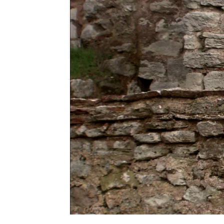
Nova
Madrid
Publicado:
25 de octubre de 2018, 20:17
momento destacado
Series
e