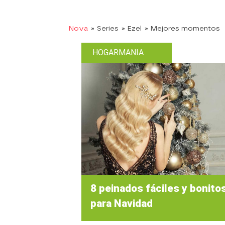
Nova
» Series
» Ezel
» Mejores momentos
HOGARMANIA
8 peinados fáciles y bonito
para Navidad