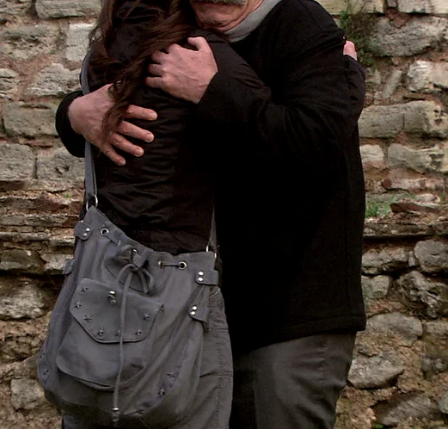
Whatsapp
Facebook
X
Flipboa
zel
ramiz
Mejores Momentos
novela
telen