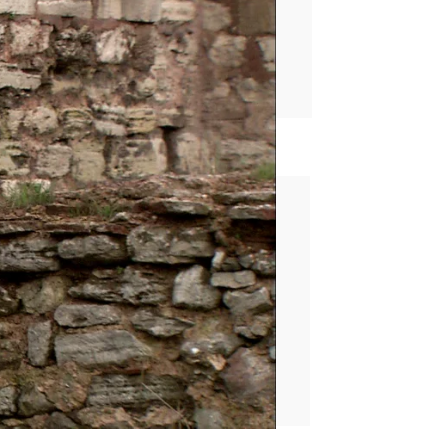
rd
ovela turca