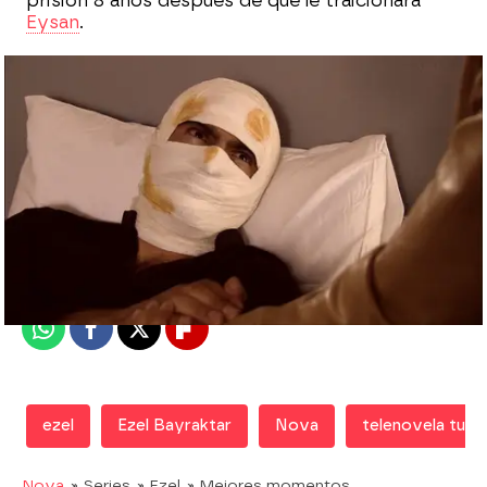
prisión 8 años después de que le traicionara
Eysan
.
Nova
Madrid
Publicado:
13 de septiembre de 2018, 21:02
Whatsapp
Facebook
X
Flipboard
ezel
Ezel Bayraktar
Nova
telenovela turc
Nova
» Series
» Ezel
» Mejores momentos