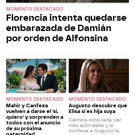
MOMENTO DESTACADO
Florencia intenta quedarse
embarazada de Damián
por orden de Alfonsina
MOMENTO DESTACADO
MOMENTO DESTACADO
Mahir y Canfeza
Augusto descubre que
vuelven a darse el 'sí,
Elisa sí es hija suya
quiero' y sorprenden a
Carmina está cada vez
todos con el anuncio
más acorralada y le
de su próxima
confiesa a Augusto la
paternidad