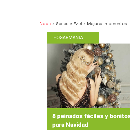
Nova
» Series
» Ezel
» Mejores momentos
HOGARMANIA
8 peinados fáciles y bonito
para Navidad