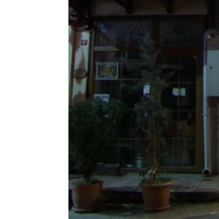
Nova
Madrid
Publicado:
21 de diciembre de 2018, 21:1
ezel
Nova
telenovela turca