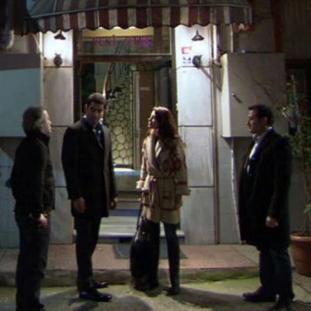
Whatsapp
Facebook
X
Flipboa
9