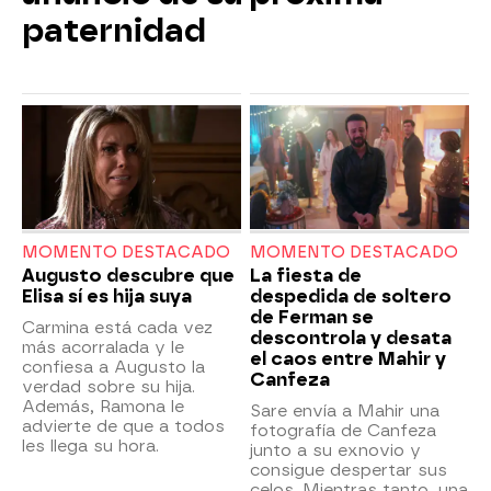
paternidad
MOMENTO DESTACADO
MOMENTO DESTACADO
Augusto descubre que
La fiesta de
Elisa sí es hija suya
despedida de soltero
de Ferman se
Carmina está cada vez
descontrola y desata
más acorralada y le
el caos entre Mahir y
confiesa a Augusto la
Canfeza
verdad sobre su hija.
Además, Ramona le
Sare envía a Mahir una
advierte de que a todos
fotografía de Canfeza
les llega su hora.
junto a su exnovio y
consigue despertar sus
celos. Mientras tanto, una