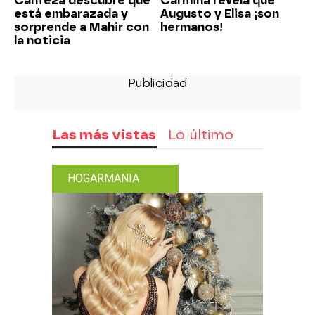
Canfeza descubre que
Carmina revela que
está embarazada y
Augusto y Elisa ¡son
sorprende a Mahir con
hermanos!
la noticia
Las más vistas
Lo último
HOGARMANIA