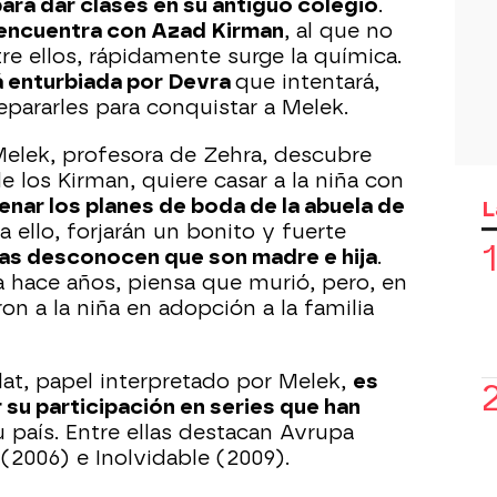
para dar clases en su antiguo colegio
.
encuentra con Azad Kirman
, al que no
tre ellos, rápidamente surge la química.
á enturbiada por Devra
que intentará,
epararles para conquistar a Melek.
Melek, profesora de Zehra, descubre
de los Kirman, quiere casar a la niña con
renar los planes de boda de la abuela de
L
 a ello, forjarán un bonito y fuerte
s desconocen que son madre e hija
.
a hace años, piensa que murió, pero, en
ron a la niña en adopción a la familia
at, papel interpretado por Melek,
es
 su participación en series que han
 país. Entre ellas destacan Avrupa
 (2006) e Inolvidable (2009).