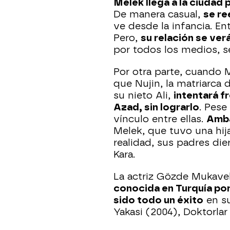
Melek llega a la ciudad 
De manera casual,
se re
ve desde la infancia. En
Pero,
su relación se ver
por todos los medios, s
Por otra parte, cuando 
que Nujin, la matriarca 
su nieto Ali,
intentará f
Azad, sin lograrlo
. Pese
vínculo entre ellas.
Amba
Melek, que tuvo una hij
realidad, sus padres die
Kara.
La actriz Gözde Mukavel
conocida en Turquía por
sido todo un éxito
en su
Yakasi (2004), Doktorlar