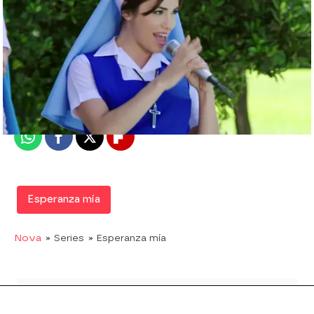
Nova
Madrid
Publicado:
06 de abril de 2016, 15:04
Whatsapp
Facebook
X
Flipboard
Esperanza mía
Nova
» Series
» Esperanza mía