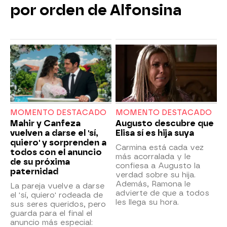
por orden de Alfonsina
MOMENTO DESTACADO
MOMENTO DESTACADO
Mahir y Canfeza
Augusto descubre que
vuelven a darse el 'sí,
Elisa sí es hija suya
quiero' y sorprenden a
Carmina está cada vez
todos con el anuncio
más acorralada y le
de su próxima
confiesa a Augusto la
paternidad
verdad sobre su hija.
Además, Ramona le
La pareja vuelve a darse
advierte de que a todos
el 'sí, quiero' rodeada de
les llega su hora.
sus seres queridos, pero
guarda para el final el
anuncio más especial: