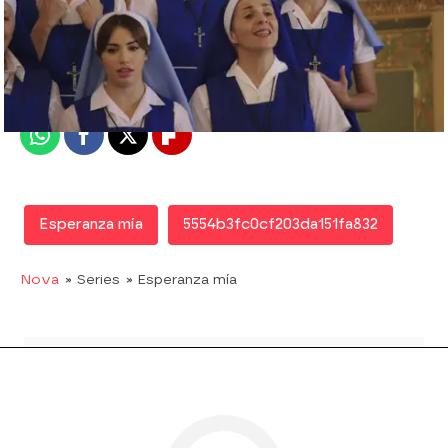
Nova
Madrid
Publicado:
05 de abril de 2016, 17:16
Whatsapp
Facebook
X
Flipboard
Esperanza mía
5554b3fc0cf203da151fa832
Nova
» Series
» Esperanza mía