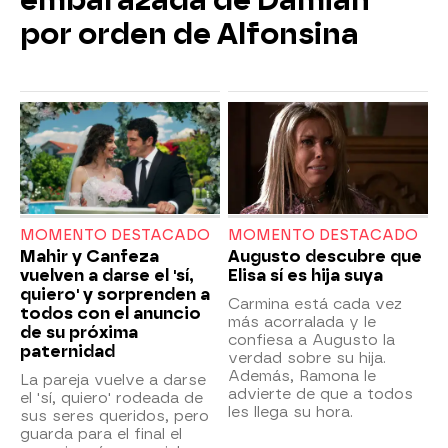
por orden de Alfonsina
MOMENTO DESTACADO
MOMENTO DESTACADO
Mahir y Canfeza
Augusto descubre que
vuelven a darse el 'sí,
Elisa sí es hija suya
quiero' y sorprenden a
Carmina está cada vez
todos con el anuncio
más acorralada y le
de su próxima
confiesa a Augusto la
paternidad
verdad sobre su hija.
Además, Ramona le
La pareja vuelve a darse
advierte de que a todos
el 'sí, quiero' rodeada de
les llega su hora.
sus seres queridos, pero
guarda para el final el