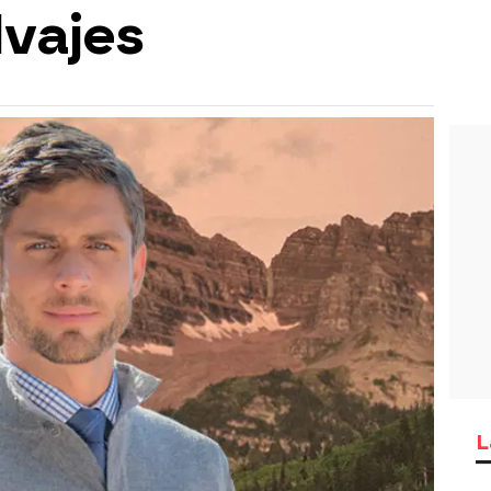
lvajes
L