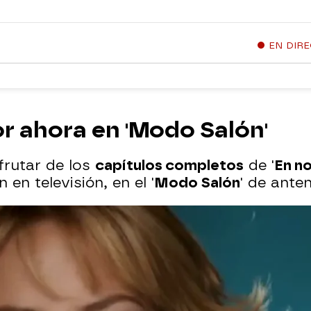
EN DIR
r ahora en 'Modo Salón'
frutar de los
capítulos completos
de '
En n
n televisión, en el '
Modo Salón
' de ante