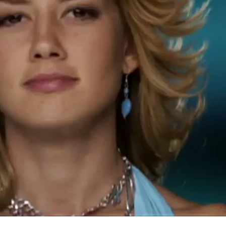
Whatsapp
Facebook
X
Flipboa
es una telenovela que puedes seguir
 a viernes a las 18:00 en Nova
. Narra
ta que muestra los valores y
ncón provinciano de la República
ual. Es un relato que se adentra en la
tidiana de sus personajes poniendo al
 sus sentimientos, sus móviles y su