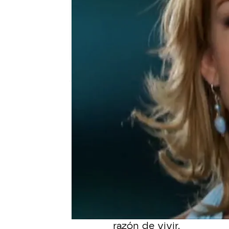
Nova
Madrid
Publicado:
11 de junio de 2012, 10:53
“
En Nombre del Amor
” 
todas las tardes de
lunes
una historia costumbris
tradiciones de algún ri
Mexicana en la época act
intimidad de la vida co
desnudo sus emociones,
razón de vivir.