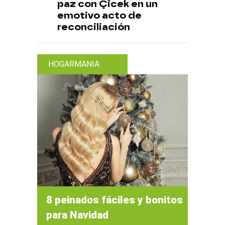
paz con Çicek en un
emotivo acto de
reconciliación
HOGARMANIA
8 peinados fáciles y bonitos
para Navidad