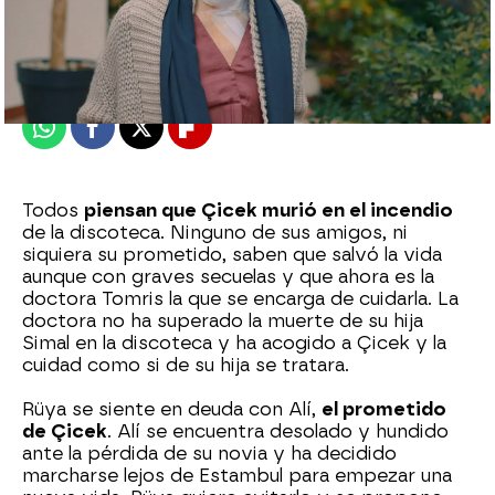
Nova
Publicado:
30 de noviembre de 2023, 00:28
Whatsapp
Facebook
X
Flipboard
Todos
piensan que Çicek murió en el incendio
de la discoteca. Ninguno de sus amigos, ni
siquiera su prometido, saben que salvó la vida
aunque con graves secuelas y que ahora es la
doctora Tomris la que se encarga de cuidarla. La
doctora no ha superado la muerte de su hija
Simal en la discoteca y ha acogido a Çicek y la
cuidad como si de su hija se tratara.
Rüya se siente en deuda con Alí,
el prometido
de Çicek
. Alí se encuentra desolado y hundido
ante la pérdida de su novia y ha decidido
marcharse lejos de Estambul para empezar una