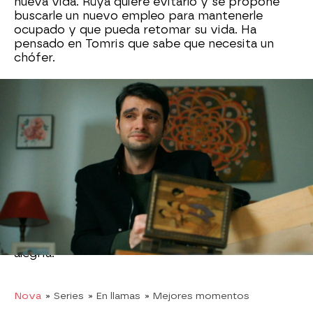
nueva vida. Rüya quiere evitarlo y se propone
buscarle un nuevo empleo para mantenerle
ocupado y que pueda retomar su vida. Ha
pensado en Tomris que sabe que necesita un
chófer.
Rüya zcude a casa de Tomris para pedirle el
favor, pero ella rechaza la propuesta.
No quiere
que nadie pueda descubrir su engaño
y que la
persona a la que cuida no es su hija Simal, sino
Çicek. Durante la conversación con Rüya,
Çicek
descubre que Alí está allí y se acerca a la
puerta de la calle para verlo
. Está muy
emocionada por ello, pero Alí no la puede
reconocer con tantos vendajes, así que la saluda
desde la distancia y actúa como si nada. Sea
como fuera, para Çicek ha supuesto una gran
alegría.
Nova
» Series
» En llamas
» Mejores momentos