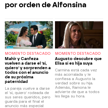
por orden de Alfonsina
MOMENTO DESTACADO
MOMENTO DESTACADO
Mahir y Canfeza
Augusto descubre que
vuelven a darse el 'sí,
Elisa sí es hija suya
quiero' y sorprenden a
Carmina está cada vez
todos con el anuncio
más acorralada y le
de su próxima
confiesa a Augusto la
paternidad
verdad sobre su hija.
Además, Ramona le
La pareja vuelve a darse
advierte de que a todos
el 'sí, quiero' rodeada de
les llega su hora.
sus seres queridos, pero
guarda para el final el
anuncio más especial: