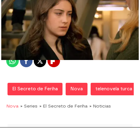
Nova
Madrid
Publicado:
13 de mayo de 2019, 23:59
Whatsapp
Facebook
X
Flipboard
El Secreto de Feriha
Nova
telenovela turca
Nova
» Series
» El Secreto de Feriha
» Noticias