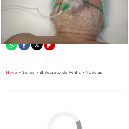
Nova
Madrid
Publicado:
06 de agosto de 2019, 21:27
Whatsapp
Facebook
X
Flipboard
Nova
» Series
» El Secreto de Feriha
» Noticias