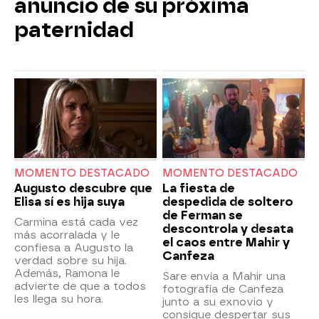
anuncio de su próxima
paternidad
MOMENTO DESTACADO
MOMENTO DESTACADO
Augusto descubre que
La fiesta de
Elisa sí es hija suya
despedida de soltero
de Ferman se
Carmina está cada vez
descontrola y desata
más acorralada y le
el caos entre Mahir y
confiesa a Augusto la
Canfeza
verdad sobre su hija.
Además, Ramona le
Sare envía a Mahir una
advierte de que a todos
fotografía de Canfeza
les llega su hora.
junto a su exnovio y
consigue despertar sus