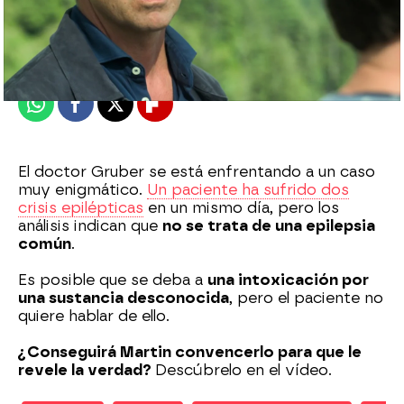
Nova
Madrid
Publicado:
25 de abril de 2021, 23:00
Whatsapp
Facebook
X
Flipboard
El doctor Gruber se está enfrentando a un caso
muy enigmático.
Un paciente ha sufrido dos
crisis epilépticas
en un mismo día, pero los
análisis indican que
no se trata de una epilepsia
común
.
Es posible que se deba a
una intoxicación por
una sustancia desconocida
, pero el paciente no
quiere hablar de ello.
¿Conseguirá Martin convencerlo para que le
revele la verdad?
Descúbrelo en el vídeo.