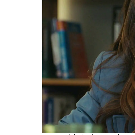
Nova
Publicado:
24 de junio de 2023, 21:33
Nazli quiere hacerse ami
Alí.
Durante la cena, la d
ganarse su confianza, 
su vida.
"Estás en todas partes,
respirar", confiesa Ezo a