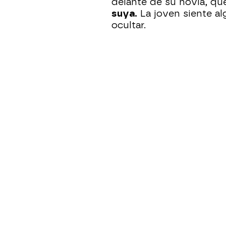
delante de su novia, q
suya.
La joven siente al
ocultar.