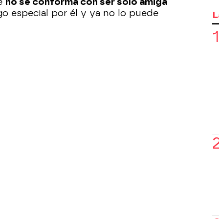
ue
no se conforma con ser sólo amiga
go especial por él y ya no lo puede
L