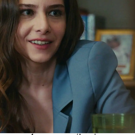
Whatsapp
Facebook
X
Flipboa
ga de Ezo y la invita a cenar a casa de
octora intenta ser amable con ella y
pero
la hija de Vuslat no quiere a Nazli en
 no me das espacio y no me dejas
 la novia de Vefa. Además, revela a Alí,