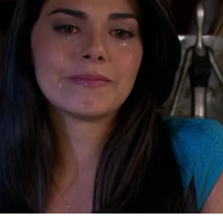
Whatsapp
Facebook
X
Flipboa
52
Natalia
momentos