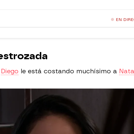
EN DIR
destrozada
e
Diego
le está costando muchísimo a
Nata