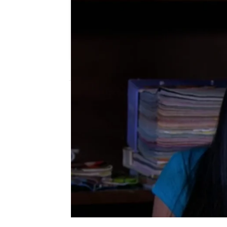
Nova
Madrid
Publicado:
02 de noviembre de 2017, 13:
Diego
De que te quiero, te quiero