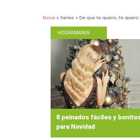
Nova
» Series
» De que te quiero, te quiero
HOGARMANIA
8 peinados fáciles y bonito
para Navidad