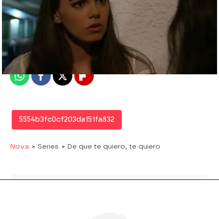
Nova
Madrid
Publicado:
22 de junio de 2017, 18:55
Whatsapp
Facebook
X
Flipboard
5554b3fc0cf203da151fa832
Nova
» Series
» De que te quiero, te quiero