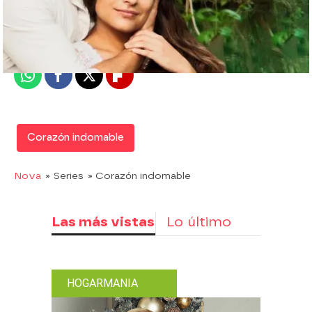
Nova
Madrid
Publicado:
07 de febrero de 2018, 17:08
Whatsapp
Facebook
X
Flipboard
Corazón indomable
Nova
» Series
» Corazón indomable
Las más vistas
Lo último
HOGARMANIA