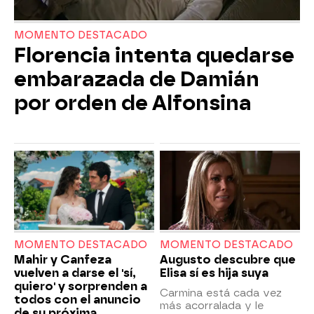
MOMENTO DESTACADO
Florencia intenta quedarse
embarazada de Damián
por orden de Alfonsina
MOMENTO DESTACADO
MOMENTO DESTACADO
Mahir y Canfeza
Augusto descubre que
vuelven a darse el 'sí,
Elisa sí es hija suya
quiero' y sorprenden a
Carmina está cada vez
todos con el anuncio
más acorralada y le
de su próxima