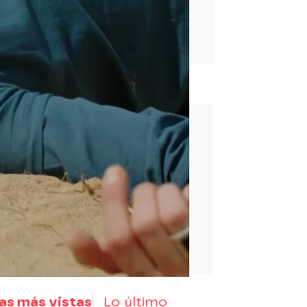
rd
as más vistas
Lo último