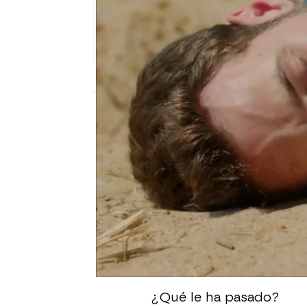
Nova
Madrid
Publicado:
06 de mayo de 2021, 22:33
Estando de vacaciones 
llamada de Nedim. Quie
lo están pasando padre 
Cenk tiene intención de
tendrá que volver ante
aparente, se ha desmay
¿Qué le ha pasado?