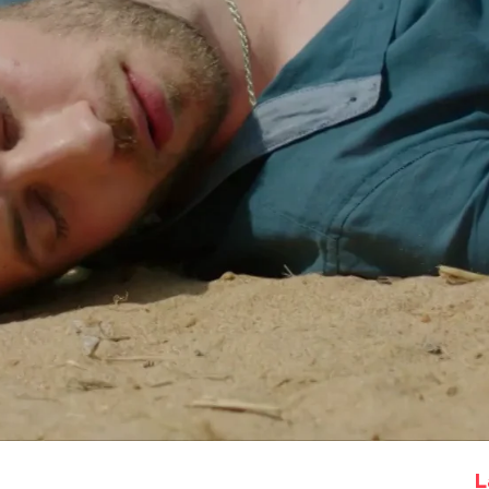
Whatsapp
Facebook
X
Flipboa
con Umut, Cenk ha recibido una
re saber cuándo van a volver y cómo
e hijo en sus primeras vacaciones.
 quedarse un par de días, pero quizás
s de tiempo porque, sin motivo
ado de forma repentina.
L