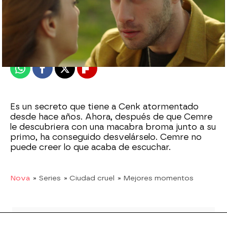
Nova
Madrid
Publicado:
26 de diciembre de 2020, 18:39
Whatsapp
Facebook
X
Flipboard
Es un secreto que tiene a Cenk atormentado
desde hace años. Ahora, después de que Cemre
le descubriera con una macabra broma junto a su
primo, ha conseguido desvelárselo. Cemre no
puede creer lo que acaba de escuchar.
Nova
» Series
» Ciudad cruel
» Mejores momentos