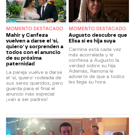
MOMENTO DESTACADO
MOMENTO DESTACADO
Mahir y Canfeza
Augusto descubre que
vuelven a darse el 'sí,
Elisa sí es hija suya
quiero' y sorprenden a
Carmina está cada vez
todos con el anuncio
más acorralada y le
de su próxima
confiesa a Augusto la
paternidad
verdad sobre su hija.
Además, Ramona le
La pareja vuelve a darse
advierte de que a todos
el 'sí, quiero' rodeada de
les llega su hora.
sus seres queridos, pero
guarda para el final el
anuncio más especial:
¡van a ser padres!