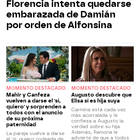
Florencia intenta quedarse
embarazada de Damián
por orden de Alfonsina
MOMENTO DESTACADO
MOMENTO DESTACADO
Mahir y Canfeza
Augusto descubre que
vuelven a darse el 'sí,
Elisa sí es hija suya
quiero' y sorprenden a
Carmina está cada vez
todos con el anuncio
más acorralada y le
de su próxima
confiesa a Augusto la
paternidad
verdad sobre su hija.
Además, Ramona le
La pareja vuelve a darse
advierte de que a todos
el 'sí, quiero' rodeada de