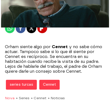
Nova
Madrid
Publicado:
21 de diciembre de 2020, 21:18
Whatsapp
Facebook
X
Flipboard
Orham siente algo por
Cennet
y no sabe cómo
actuar. Tampoco sabe si lo que él siente por
Cennet es recíproco. Se encuentra en su
habitación cuando recibe la visita de su padre.
Lejos de hablarle del trabajo, el padre de Orham
quiere darle un consejo sobre Cennet.
series turcas
Cennet
Nova
» Series
» Cennet
» Noticias