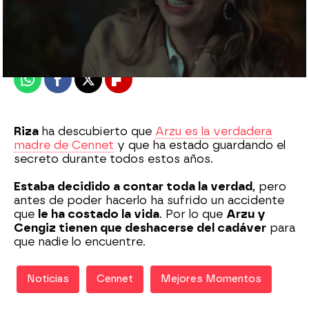
Nova
Madrid
Publicado:
01 de enero de 2021, 21:01
Whatsapp
Facebook
X
Flipboard
Riza
ha descubierto que
Arzu es la verdadera
madre de Cennet
y que ha estado guardando el
secreto durante todos estos años.
Estaba decidido a contar toda la verdad
, pero
antes de poder hacerlo ha sufrido un accidente
que
le ha costado la vida
. Por lo que
Arzu y
Cengiz tienen que deshacerse del cadáver
para
que nadie lo encuentre.
Noticias
Cennet
Mejores Momentos