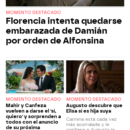
MOMENTO DESTACADO
Florencia intenta quedarse
embarazada de Damián
por orden de Alfonsina
MOMENTO DESTACADO
MOMENTO DESTACADO
Mahir y Canfeza
Augusto descubre que
vuelven a darse el 'sí,
Elisa sí es hija suya
quiero' y sorprenden a
Carmina está cada vez
todos con el anuncio
más acorralada y le
de su próxima
confiesa a Augusto la