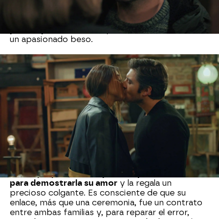
enamorados, pero les falta el coraje para admitir
sus sentimientos. Sin embargo, con la ayuda de
sus amigos, finalmente,
encuentran la fuerza
para expresar su amor
y acaban fundiéndose en
un apasionado beso.
Zülüf y Kenan (Jaula Dorada)
Tampoco podemos olvidarnos de
Zülüf y Kenan
de Jaula Dorada
, que, aunque pertenecen a
mundos muy distintos y se casaron por
obligación, al final,
acaban enamorándose
perdidamente el uno del otro.
Zenan prepara una sorpresa especial a Zülüf
para demostrarla su amor
y la regala un
precioso colgante. Es consciente de que su
enlace, más que una ceremonia, fue un contrato
entre ambas familias y, para reparar el error,