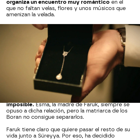
organiza un encuentro muy romántico
en el
que no faltan velas, flores y unos músicos que
amenizan la velada.
Süreyya y Faruk (La novia de
Estambul)
Süreyya y Faruk de La novia de Estambul es un
claro ejemplo de que, cuando se ama, nada es
imposible.
Esma, la madre de Faruk, siempre se
opuso a dicha relación, pero la matriarca de los
Boran no consigue separarlos.
Faruk tiene claro que quiere pasar el resto de su
vida junto a Süreyya. Por eso, ha decidido