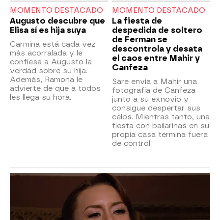
MOMENTO DESTACADO
MOMENTO DESTACADO
Augusto descubre que
La fiesta de
Elisa sí es hija suya
despedida de soltero
de Ferman se
Carmina está cada vez
descontrola y desata
más acorralada y le
el caos entre Mahir y
confiesa a Augusto la
Canfeza
verdad sobre su hija.
Además, Ramona le
Sare envía a Mahir una
advierte de que a todos
fotografía de Canfeza
les llega su hora.
junto a su exnovio y
consigue despertar sus
celos. Mientras tanto, una
fiesta con bailarinas en su
propia casa termina fuera
de control.