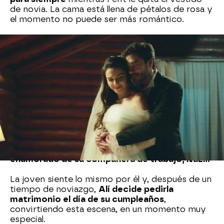
de novia. La cama está llena de pétalos de rosa y
el momento no puede ser más romántico.
Alí Vefa y Nazli (Doctor Alí)
Y, para finalizar, no podemos olvidarnos
tampoco del doctor Alí, un joven autista con
habilidades especiales, que
está locamente
enamorado de su compañera de trabajo, Nazli.
La joven siente lo mismo por él y, después de un
tiempo de noviazgo,
Alí decide pedirla
matrimonio el día de su cumpleaños
,
convirtiendo esta escena, en un momento muy
especial.