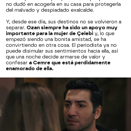
no dudó en acogerla en su casa para protegerla
del malvado y despiadado exalcalde.
Y, desde ese día, sus destinos no se volvieron a
separar.
Ozan siempre ha sido un apoyo muy
importante para la mujer de Çelebi
y, lo que
empezó siendo una bonita amistad, se ha
convirtiendo en otra cosa. El periodista ya no
puede disimular sus sentimientos hacia ella, así
que una noche decide armarse de valor y
confesar
a Cemre que está perdidamente
enamorado de ella.
Rüya y Ömer (En llamas)
Otra de las parejas de En llamas que ha
enternecido nuestros corazones es la formada
por Rüya y Ömer.
Ambos están locamente