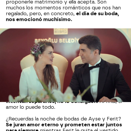
proponerle matrimonio y ella acepta. Son
muchos los momentos románticos que nos han
regalado, pero, en concreto,
el día de su boda,
nos emocionó muchísimo.
Ayse y Ferit (Corazón herido)
Otra de las parejas que más nos ha enamorado
es la formada por Ayse y Ferit de Corazón
herido. Pese a que
la malvada Hande y Yaman
intentan separarles, no lo consiguen.
Al final, el
amor lo puede todo.
¿Recuerdas la noche de bodas de Ayse y Ferit?
Se juran amor eterno y prometen estar juntos
para siempre
mientras Ferit le quita el vestido