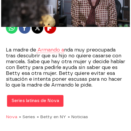
Madrid
Publicado:
28 de abril de 2021, 20:00
Whatsapp
Facebook
X
Flipboard
La madre de
Armando a
nda muy preocupada
tras descubrir que su hijo no quiere casarse con
marcela. Sabe que hay otra mujer y decide hablar
con Betty para pedirle ayuda sin saber que es
Betty esa otra mujer. Betty quiere evitar esa
situación e intenta poner escusas para no hacer
lo que la madre de Armando le pide.
Series latinas de Nova
Nova
» Series
» Betty en NY
» Noticias