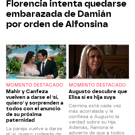
Florencia intenta quedarse
embarazada de Damián
por orden de Alfonsina
MOMENTO DESTACADO
MOMENTO DESTACADO
Mahir y Canfeza
Augusto descubre que
vuelven a darse el 'sí,
Elisa sí es hija suya
quiero' y sorprenden a
Carmina está cada vez
todos con el anuncio
más acorralada y le
de su próxima
confiesa a Augusto la
paternidad
verdad sobre su hija.
Además, Ramona le
La pareja vuelve a darse
advierte de que a todos
el 'sí, quiero' rodeada de