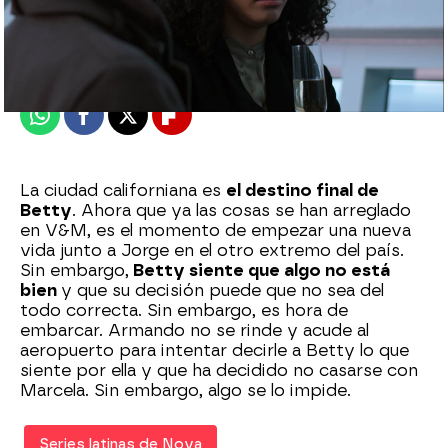
Nova
Madrid
Publicado:
24 de junio de 2021, 20:34
Whatsapp
Facebook
X
Flipboard
La ciudad californiana es
el destino final de
Betty
. Ahora que ya las cosas se han arreglado
en V&M, es el momento de empezar una nueva
vida junto a Jorge en el otro extremo del país.
Sin embargo,
Betty siente que algo no está
bien
y que su decisión puede que no sea del
todo correcta. Sin embargo, es hora de
embarcar. Armando no se rinde y acude al
aeropuerto para intentar decirle a Betty lo que
siente por ella y que ha decidido no casarse con
Marcela. Sin embargo, algo se lo impide.
Series latinas de Nova