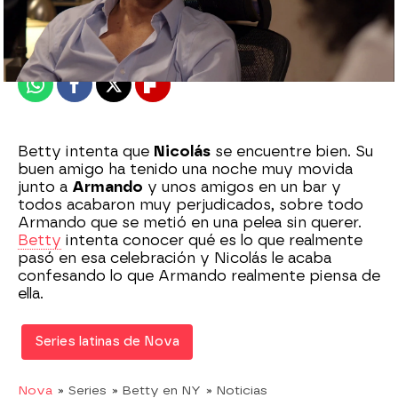
Madrid
Publicado:
11 de junio de 2021, 20:32
Whatsapp
Facebook
X
Flipboard
Betty intenta que
Nicolás
se encuentre bien. Su
buen amigo ha tenido una noche muy movida
junto a
Armando
y unos amigos en un bar y
todos acabaron muy perjudicados, sobre todo
Armando que se metió en una pelea sin querer.
Betty
intenta conocer qué es lo que realmente
pasó en esa celebración y Nicolás le acaba
confesando lo que Armando realmente piensa de
ella.
Series latinas de Nova
Nova
» Series
» Betty en NY
» Noticias