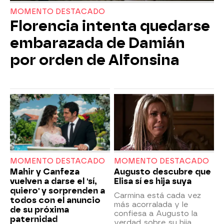
MOMENTO DESTACADO
Florencia intenta quedarse
embarazada de Damián
por orden de Alfonsina
MOMENTO DESTACADO
MOMENTO DESTACADO
Mahir y Canfeza
Augusto descubre que
vuelven a darse el 'sí,
Elisa sí es hija suya
quiero' y sorprenden a
Carmina está cada vez
todos con el anuncio
más acorralada y le
de su próxima
confiesa a Augusto la
paternidad
verdad sobre su hija.