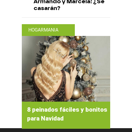
Armando y Marcela: ¿Se
casarán?
HOGARMANIA
8 peinados fáciles y bonitos
para Navidad