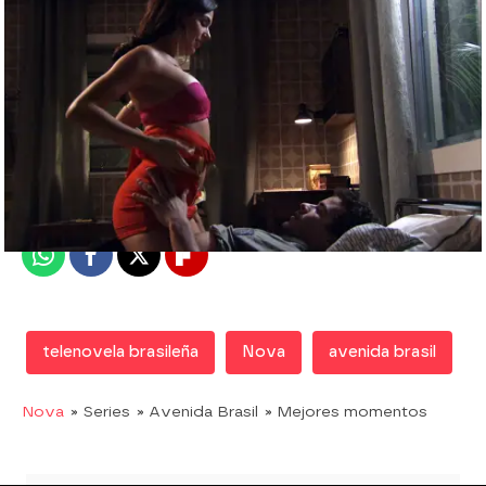
Nova
Madrid
Publicado:
29 de enero de 2019, 15:54
Whatsapp
Facebook
X
Flipboard
telenovela brasileña
Nova
avenida brasil
Nova
» Series
» Avenida Brasil
» Mejores momentos