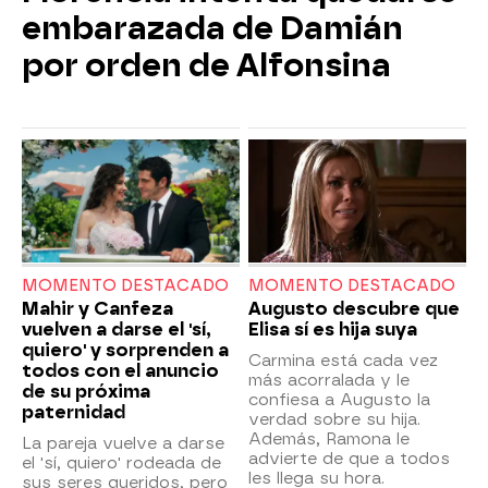
embarazada de Damián
por orden de Alfonsina
MOMENTO DESTACADO
MOMENTO DESTACADO
Mahir y Canfeza
Augusto descubre que
vuelven a darse el 'sí,
Elisa sí es hija suya
quiero' y sorprenden a
Carmina está cada vez
todos con el anuncio
más acorralada y le
de su próxima
confiesa a Augusto la
paternidad
verdad sobre su hija.
Además, Ramona le
La pareja vuelve a darse
advierte de que a todos
el 'sí, quiero' rodeada de
les llega su hora.
sus seres queridos, pero