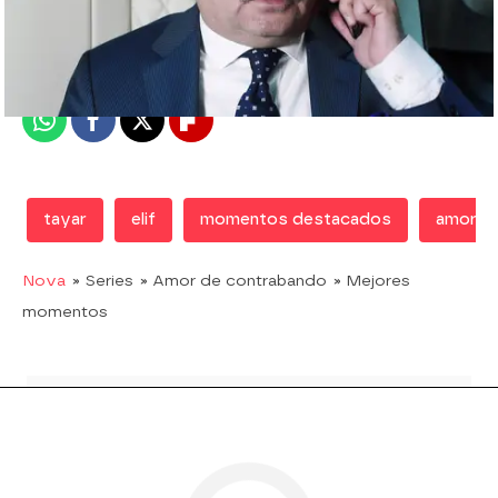
Nova
Madrid
Publicado:
09 de noviembre de 2018, 22:32
Whatsapp
Facebook
X
Flipboard
tayar
elif
momentos destacados
amor d
Nova
» Series
» Amor de contrabando
» Mejores
momentos