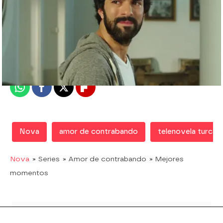
Nova
Madrid
Publicado:
19 de noviembre de 2018, 21:00
Whatsapp
Facebook
X
Flipboard
Nova
amor de contrabando
telenovela turca
Nova
» Series
» Amor de contrabando
» Mejores
momentos