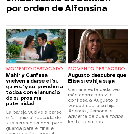
por orden de Alfonsina
MOMENTO DESTACADO
MOMENTO DESTACADO
Mahir y Canfeza
Augusto descubre que
vuelven a darse el 'sí,
Elisa sí es hija suya
quiero' y sorprenden a
Carmina está cada vez
todos con el anuncio
más acorralada y le
de su próxima
confiesa a Augusto la
paternidad
verdad sobre su hija.
Además, Ramona le
La pareja vuelve a darse
advierte de que a todos
el 'sí, quiero' rodeada de
les llega su hora.
sus seres queridos, pero
guarda para el final el
anuncio más especial: