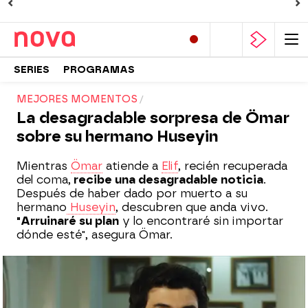
SERIES
PROGRAMAS
MEJORES MOMENTOS
La desagradable sorpresa de Ömar
sobre su hermano Huseyin
Mientras
Ömar
atiende a
Elif
, recién recuperada
del coma,
recibe una desagradable noticia
.
Después de haber dado por muerto a su
hermano
Huseyin
, descubren que anda vivo.
"Arruinaré su plan
y lo encontraré sin importar
dónde esté", asegura Ömar.