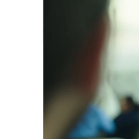
Nova
Madrid
Publicado:
19 de diciembre de 2018, 22:1
Elif Denizer
Nova
amor de con