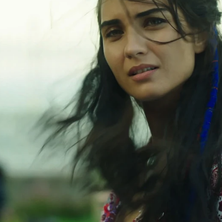
Whatsapp
Facebook
X
Flipboa
1
trabando