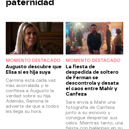
paternidad
MOMENTO DESTACADO
MOMENTO DESTACADO
Augusto descubre que
La fiesta de
Elisa sí es hija suya
despedida de soltero
de Ferman se
Carmina está cada vez
descontrola y desata
más acorralada y le
el caos entre Mahir y
confiesa a Augusto la
Canfeza
verdad sobre su hija.
Además, Ramona le
Sare envía a Mahir una
advierte de que a todos
fotografía de Canfeza
les llega su hora.
junto a su exnovio y
consigue despertar sus
celos. Mientras tanto, una
fiesta con bailarinas en su