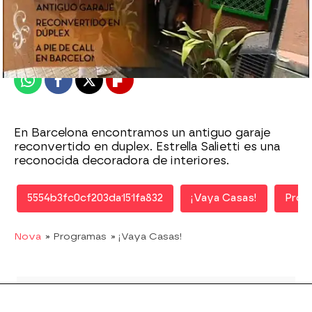
Nova
Publicado:
26 de mayo de 2011, 13:14
Whatsapp
Facebook
X
Flipboard
En Barcelona encontramos un antiguo garaje
reconvertido en duplex. Estrella Salietti es una
reconocida decoradora de interiores.
5554b3fc0cf203da151fa832
¡Vaya Casas!
Prog
Nova
» Programas
» ¡Vaya Casas!