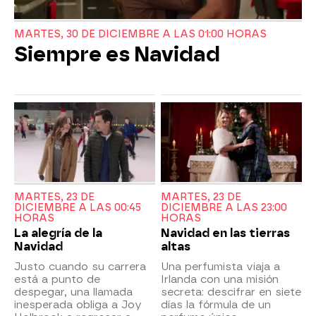
MARTES, 30 DE DICIEMBRE A LAS 01:00 HORAS
Siempre es Navidad
MARTES, 23 DE
MARTES, 23 DE
DICIEMBRE A LAS 00:45
DICIEMBRE A LAS 23:00
HORAS
HORAS
La alegría de la
Navidad en las tierras
Navidad
altas
Justo cuando su carrera
Una perfumista viaja a
está a punto de
Irlanda con una misión
despegar, una llamada
secreta: descifrar en siete
inesperada obliga a Joy
días la fórmula de un