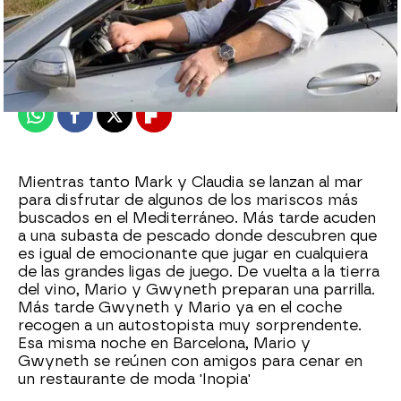
Nova
Madrid
Publicado:
01 de septiembre de 2010, 17:33
Whatsapp
Facebook
X
Flipboard
Mientras tanto Mark y Claudia se lanzan al mar
para disfrutar de algunos de los mariscos más
buscados en el Mediterráneo. Más tarde acuden
a una subasta de pescado donde descubren que
es igual de emocionante que jugar en cualquiera
de las grandes ligas de juego. De vuelta a la tierra
del vino, Mario y Gwyneth preparan una parrilla.
Más tarde Gwyneth y Mario ya en el coche
recogen a un autostopista muy sorprendente.
Esa misma noche en Barcelona, Mario y
Gwyneth se reúnen con amigos para cenar en
un restaurante de moda 'Inopia'