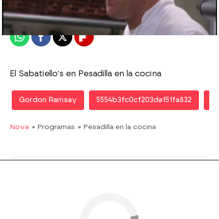
Publicado:
13 de agosto de 2010, 11:55
Whatsapp
Facebook
X
Flipboard
El Sabatiello's en Pesadilla en la cocina
Gordon Ramsay
5554b3fc0cf203da151fa832
Pe
Nova
» Programas
» Pesadilla en la cocina