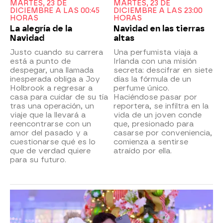
MARTES, 23 DE
MARTES, 23 DE
DICIEMBRE A LAS 00:45
DICIEMBRE A LAS 23:00
HORAS
HORAS
La alegría de la
Navidad en las tierras
Navidad
altas
Justo cuando su carrera
Una perfumista viaja a
está a punto de
Irlanda con una misión
despegar, una llamada
secreta: descifrar en siete
inesperada obliga a Joy
días la fórmula de un
Holbrook a regresar a
perfume único.
casa para cuidar de su tía
Haciéndose pasar por
tras una operación, un
reportera, se infiltra en la
viaje que la llevará a
vida de un joven conde
reencontrarse con un
que, presionado para
amor del pasado y a
casarse por conveniencia,
cuestionarse qué es lo
comienza a sentirse
que de verdad quiere
atraído por ella.
para su futuro.