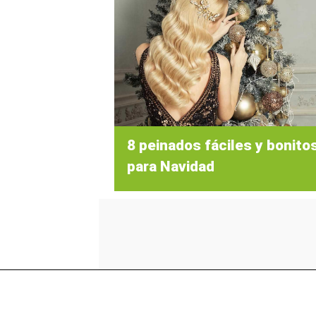
8 peinados fáciles y bonito
para Navidad