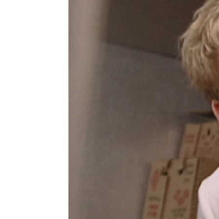
Nova
Publicado:
10 de agosto de 2010, 17:00
Gordon se dirige a un 
hace unos horribles de
miedo y platos inquieta
el otro vive en su prop