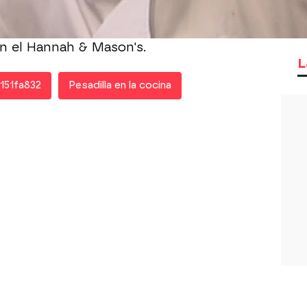
á Gordon llegar a los dueños antes de
e? ¿O la comida de este histórico
istoria? Este es un día de San Valentín
n el Hannah & Mason's.
L
151fa832
Pesadilla en la cocina