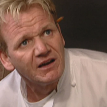
Whatsapp
Facebook
X
Flipboa
pequeño pueblo en Nueva Jersey y
scubrimientos. Hay una nevera que da
ntes, uno de los dueños vive asustado,
io mundo y juntos son una