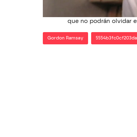
combinación letal ¿Podr
que sea demasiado tard
pueblo llegará a hacer h
que no podrán olvidar e
Gordon Ramsay
5554b3fc0cf203da